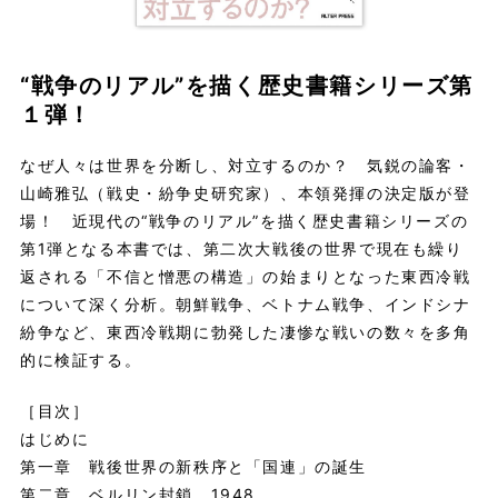
“戦争のリアル”を描く歴史書籍シリーズ第
１弾！
なぜ人々は世界を分断し、対立するのか？ 気鋭の論客・
山崎雅弘（戦史・紛争史研究家）、本領発揮の決定版が登
場！ 近現代の“戦争のリアル”を描く歴史書籍シリーズの
第1弾となる本書では、第二次大戦後の世界で現在も繰り
返される「不信と憎悪の構造」の始まりとなった東西冷戦
について深く分析。朝鮮戦争、ベトナム戦争、インドシナ
紛争など、東西冷戦期に勃発した凄惨な戦いの数々を多角
的に検証する。
［目次］
はじめに
第一章 戦後世界の新秩序と「国連」の誕生
第二章 ベルリン封鎖 1948