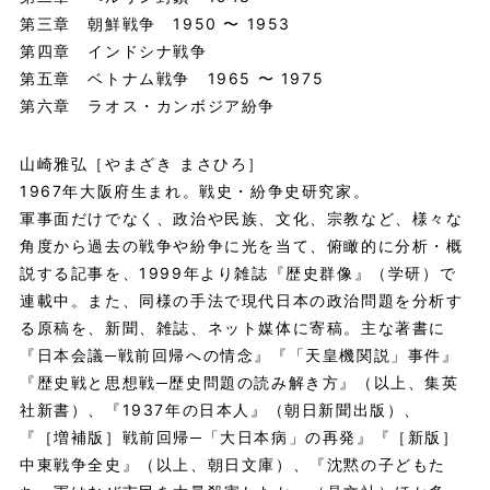
第三章 朝鮮戦争 1950 〜 1953
第四章 インドシナ戦争
第五章 ベトナム戦争 1965 〜 1975
第六章 ラオス・カンボジア紛争
山崎雅弘［やまざき まさひろ］
1967年大阪府生まれ。戦史・紛争史研究家。
軍事面だけでなく、政治や民族、文化、宗教など、様々な
角度から過去の戦争や紛争に光を当て、俯瞰的に分析・概
説する記事を、1999年より雑誌『歴史群像』（学研）で
連載中。また、同様の手法で現代日本の政治問題を分析す
る原稿を、新聞、雑誌、ネット媒体に寄稿。主な著書に
『日本会議─戦前回帰への情念』『「天皇機関説」事件』
『歴史戦と思想戦─歴史問題の読み解き方』（以上、集英
社新書）、『1937年の日本人』（朝日新聞出版）、
『［増補版］戦前回帰─「大日本病」の再発』『［新版］
中東戦争全史』（以上、朝日文庫）、『沈黙の子どもた