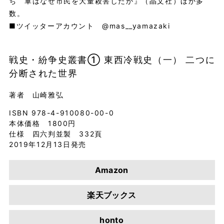
ち 軍はなぜ市民を大量殺害したか』（晶文社）ほか多
数。
■ツイッターアカウント @mas__yamazaki
戦史・紛争史叢書① 東西冷戦史（一） 二つに
分断された世界
著者 山崎雅弘
ISBN 978-4-910080-00-0
本体価格 1800円
仕様 四六判並製 332頁
2019年12月13日発売
Amazon
楽天ブックス
honto