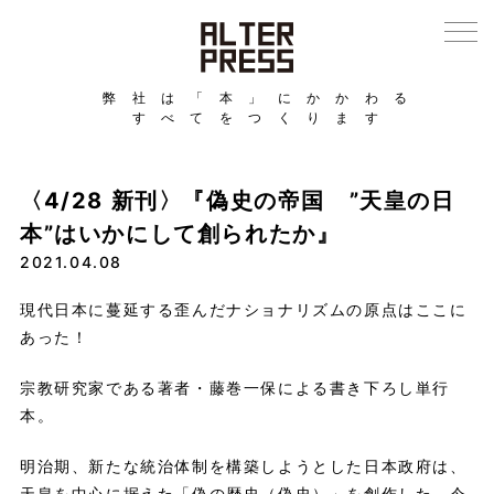
弊社は「本」にかかわる
すべてをつくります
〈4/28 新刊〉『偽史の帝国 ”天皇の日
本”はいかにして創られたか』
2021.04.08
現代日本に蔓延する歪んだナショナリズムの原点はここに
あった！
宗教研究家である著者・藤巻一保による書き下ろし単行
本。
明治期、新たな統治体制を構築しようとした日本政府は、
天皇を中心に据えた「偽の歴史（偽史）」を創作した。今